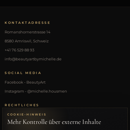
KONTAKTADRESSE
Romanshornerstrasse 14
8580 Amriswil, Schweiz
+41 76 529 88 93
info@beautyartbymichelle.de
SOCIAL MEDIA
Facebook - BeautyArt
Instagram - @michelle.housmen
RECHTLICHES
Impressum
COOKIE-HINWEIS
Mehr Kontrolle über externe Inhalte
Datenschutzerklärung