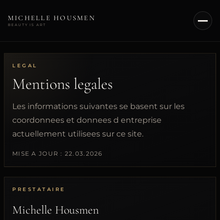
MICHELLE HOUSMEN
BEAUTY IS ART
ACCUEIL
LEGAL
Mentions legales
A PROPOS
SOINS
Les informations suivantes se basent sur les
coordonnees et donnees d entreprise
NU SKIN
actuellement utilisees sur ce site.
CONTACT
MISE A JOUR : 22.03.2026
PRENDRE RENDEZ-VOUS
PRESTATAIRE
FR
Michelle Housmen