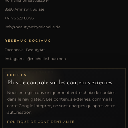
Romanshornerstrasse 14
8580 Amriswil, Suisse
+41 76 529 88 93
info@beautyartbymichelle.de
RESEAUX SOCIAUX
Facebook - BeautyArt
Instagram - @michelle.housmen
MENTIONS LEGALES
COOKIES
Plus de controle sur les contenus externes
Mentions legales
Politique de confidentialite
Nous enregistrons uniquement votre choix de cookies
dans le navigateur. Les contenus externes, comme la
Parametres des cookies
carte Google integree, ne sont charges qu apres votre
autorisation.
REMARQUE
PhiBrows est une marque deposee de PhiAcademy GmbH. Nu
POLITIQUE DE CONFIDENTIALITE