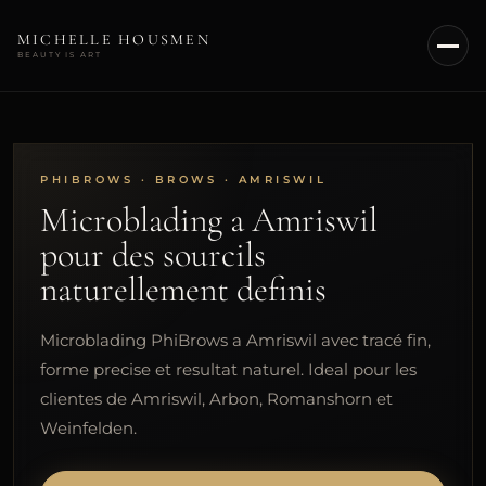
MICHELLE HOUSMEN
BEAUTY IS ART
ACCUEIL
A PROPOS
PHIBROWS · BROWS · AMRISWIL
Microblading a Amriswil
SOINS
pour des sourcils
naturellement definis
NU SKIN
CONTACT
Microblading PhiBrows a Amriswil avec tracé fin,
forme precise et resultat naturel. Ideal pour les
PRENDRE RENDEZ-VOUS
clientes de Amriswil, Arbon, Romanshorn et
Weinfelden.
FR