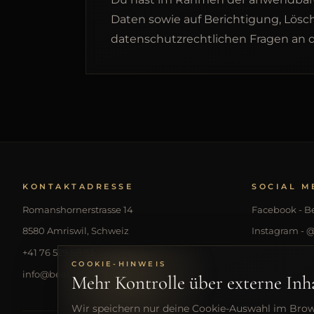
Daten sowie auf Berichtigung, Lös
datenschutzrechtlichen Fragen an
KONTAKTADRESSE
SOCIAL M
Romanshornerstrasse 14
Facebook - B
8580 Amriswil, Schweiz
Instagram -
+41 76 529 88 93
COOKIE-HINWEIS
info@beautyartbymichelle.de
Mehr Kontrolle über externe Inh
Wir speichern nur deine Cookie-Auswahl im Brows